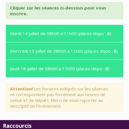
Cliquer sur les séances ci-dessous pour vous
inscrire.
Mardi 14 juillet de 08h00 à 11h00 (places dispo :
0
)
Mercredi 15 juillet de 08h00 à 11h00 (places dispo :
0
)
Jeudi 16 juillet de 08h00 à 11h00 (places dispo :
0
)
Attention!
Les horaires indiqués sur les séances
ne correspondent pas forcément aux heures de
venue et de départ. Merci de vous reporter au
descriptif de l'évènement.
Raccourcis