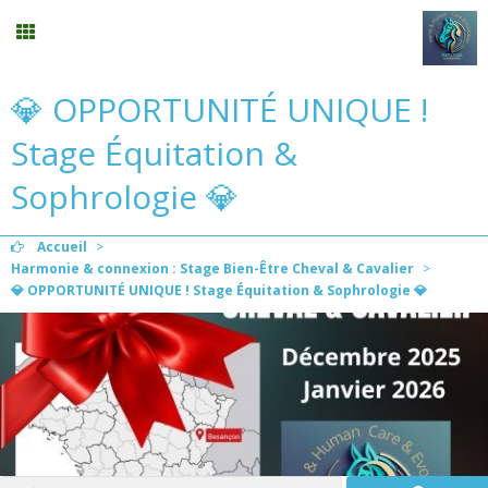
💎 OPPORTUNITÉ UNIQUE !
Randonnée
Stage Équitation &
Planning
Sophrologie 💎
Menu
Accueil
>
Harmonie & connexion : Stage Bien-Être Cheval & Cavalier
>
💎 OPPORTUNITÉ UNIQUE ! Stage Équitation & Sophrologie 💎
Mon compte
Panier
0
Contact